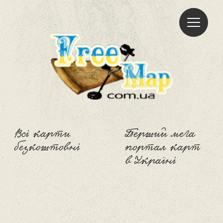
Freemap
Всі карти
Перший мега
безкоштовні
портал карт
в Україні