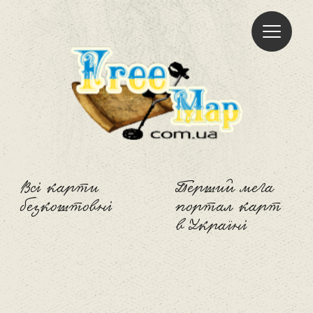
Freemap
Всі карти
Перший мега
безкоштовні
портал карт
в Україні