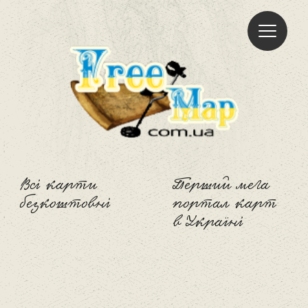
Freemap
Всі карти
Перший мега
безкоштовні
портал карт
в Україні