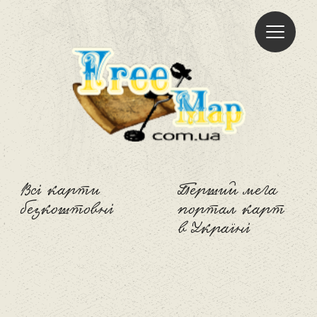
Freemap
Всі карти
Перший мега
безкоштовні
портал карт
в Україні