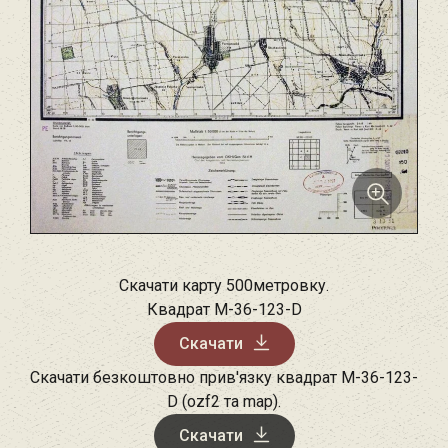
Скачати карту 500метровку.
Квадрат M-36-123-D
Скачати
Скачати безкоштовно прив'язку квадрат M-36-123-
D (ozf2 та map).
Скачати