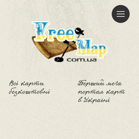
Freemap
Всі карти
Перший мега
безкоштовні
портал карт
в Україні