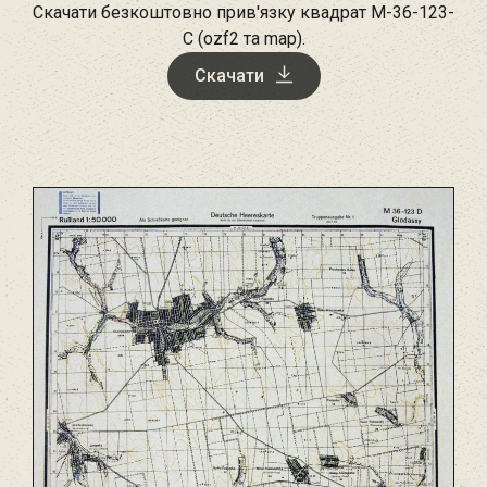
Скачати безкоштовно прив'язку квадрат M-36-123-
C (ozf2 та map).
Скачати