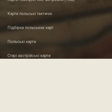
Карти польські тактичні
Підбірка польських карт
Польські карти
Старі австрійські карти
Старі карти Австро-Угорської імперії
Спеціальна карта Європейської частини російської
імперії (десятиверстовка)
Переглянути всі карти