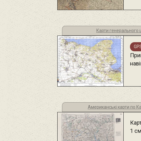
Карти генерального 
GPS
При
наві
Американські карти по К
Кар
1 с