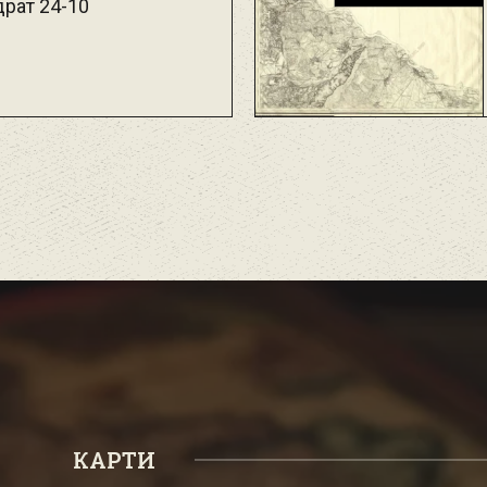
драт 24-10
КАРТИ