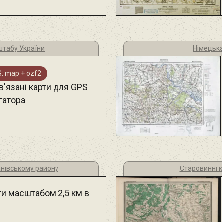
штабу України
Німецька
: map + ozf2
в'язані карти для GPS
гатора
анівському району
Старовинні 
ти масштабом 2,5 км в
м