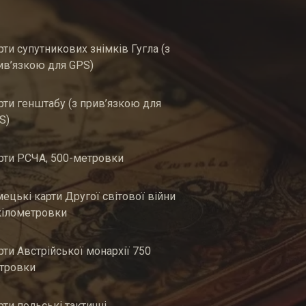
рти супутникових знімків Гугла (з
ив’язкою для GPS)
рти генштабу (з прив’язкою для
S)
рти РСЧА, 500-метровки
мецькі карти Другої світової війни
кілометровки
рти Австрійської монархії 750
тровки
рти польські тактичні