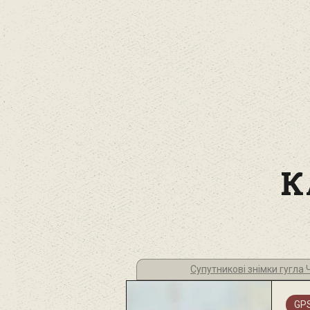
К
Супутникові знімки гугла
GPS