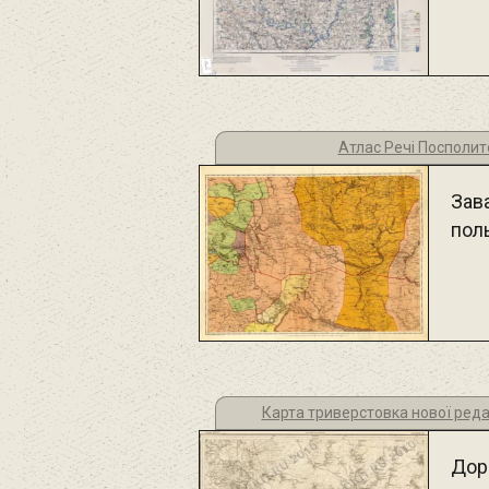
Атлас Речі Посполито
Зав
пол
Карта триверстовка нової реда
Дор