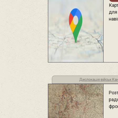
Карт
для
наві
Дислокація військ Ка
Роз
рад
фро