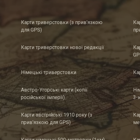
Карти триверстовки (з прив’язкою
Ка
для GPS)
пр
Карти триверстовки нової редакції
Ка
GP
Німецькі триверстовки
Ка
Австро-Угорські карти (копії
Ні
російської імперії)
3-
Карти австрійські 1910 року (з
Ка
прив’язкою для GPS)
ме
Карти німецькі 500-метровки (1км)
Ка