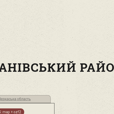
АНІВСЬКИЙ РАЙ
 Черкаська область
: map + ozf2