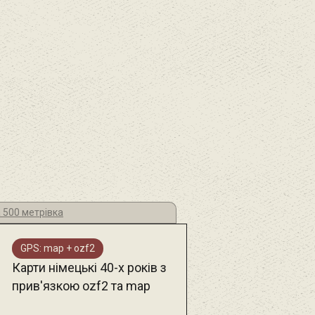
 500 метрівка
GPS: map + ozf2
Карти німецькі 40-х років з
прив'язкою ozf2 та map