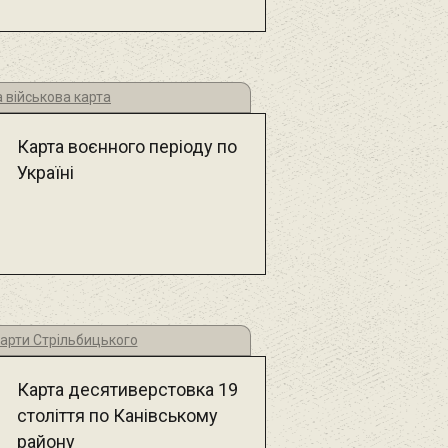
 військова карта
Карта воєнного періоду по
Україні
карти Стрільбицького
Карта десятиверстовка 19
століття по Канівському
району