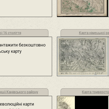
ї 16 століття
Карта німецької ре
антажити безкоштовно
ьську карту
кції Канівського району
Карта триверсто
еволюційні карти