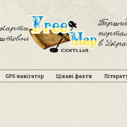
Freemap
Перший
і карти
порта
оштовні
в Укра
GPS навігатор
Цікаві факти
Літерат