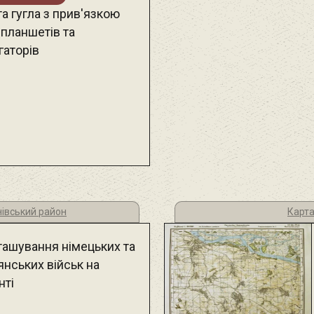
а гугла з прив'язкою
 планшетів та
гаторів
нівський район
Карта
ташування німецьких та
янських військ на
нті