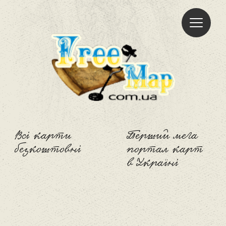
Freemap
Всі карти
Перший мега
безкоштовні
портал карт
в Україні