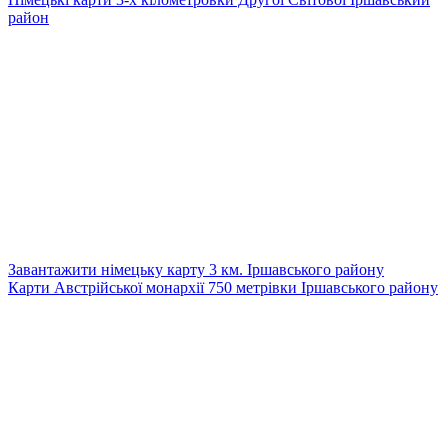
район
Завантажити німецьку карту 3 км. Іршавського району
Карти Австрійської монархії 750 метрівки Іршавського району