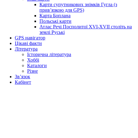
Карти супутникових знімків Гугла (з
прив’язкою для GPS)
Карта Боплана
Польські карти
Атлас Речі Посполитої XVI-XVII століть на
землі Руські
GPS навігатор
Цікаві факти
Література
Історична література
Хоббі
Каталоги
Різне
Зв’язок
Кабінет