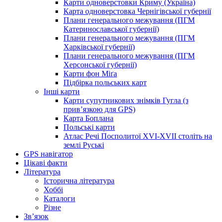
Карти одноверстовки Криму (Україна)
Карта одноверстовка Чернігівської губернії
Плани генерального межування (ПГМ
Катеринославської губернії)
Плани генерального межування (ПГМ
Харківської губернії)
Плани генерального межування (ПГМ
Херсонської губернії)
Карти фон Міґа
Підбірка польських карт
Інші карти
Карти супутникових знімків Гугла (з
прив’язкою для GPS)
Карта Боплана
Польські карти
Атлас Речі Посполитої XVI-XVII століть на
землі Руські
GPS навігатор
Цікаві факти
Література
Історична література
Хоббі
Каталоги
Різне
Зв’язок