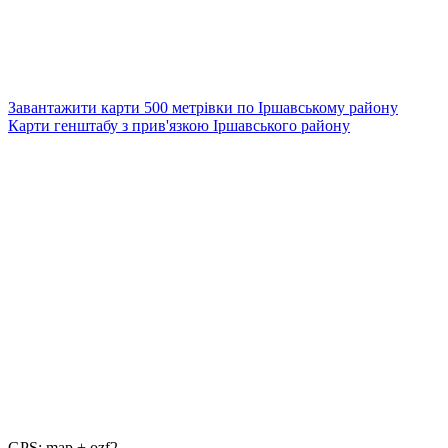
Завантажити карти 500 метрівки по Іршавському району
Карти генштабу з прив'язкою Іршавського району
GPS: map + ozf2