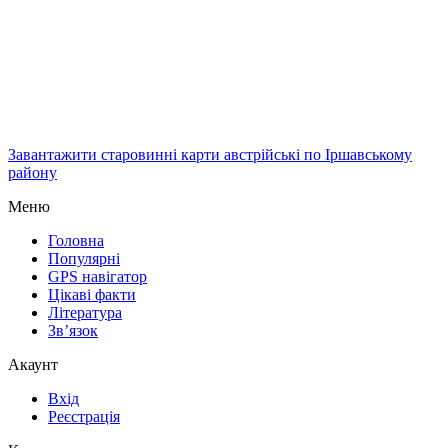
Завантажити старовинні карти австрійські по Іршавському
району
Меню
Головна
Популярні
GPS навігатор
Цікаві факти
Література
Зв’язок
Акаунт
Вхід
Реєстрація