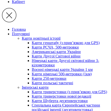
Кабінет
Головна
Популярні
Карти новітньої історії
Карти генштабу (з прив’язкою для GPS)
Карти РСЧА, 500-метровки
Американські карти України
Карти Другої Світової війни
Німецькі карти Другої світової війни 3-
кілометровки
Воєнні німецькі карти України 1 км
Карти німецькі 500-метровки (1км)
Карти 250-метровки
Карти польські тактичні
Імперські карти
Карти триверстовки (з прив’язкою для GPS)
Карти триверстовки нової редакції
Карти Шуберта десятиверстовки
Спеціальна карта Європейської частини
російської імперії (десятиверстовка)