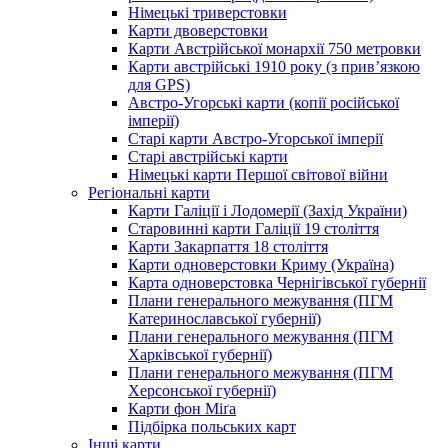
Німецькі триверстовки
Карти двоверстовки
Карти Австрійської монархії 750 метровки
Карти австрійські 1910 року (з прив’язкою
для GPS)
Австро-Угорські карти (копії російської
імперії)
Старі карти Австро-Угорської імперії
Старі австрійські карти
Німецькі карти Першої світової війни
Регіональні карти
Карти Галіції і Лодомерії (Захід України)
Старовинні карти Галіції 19 століття
Карти Закарпаття 18 століття
Карти одноверстовки Криму (Україна)
Карта одноверстовка Чернігівської губернії
Плани генерального межування (ПГМ
Катеринославської губернії)
Плани генерального межування (ПГМ
Харківської губернії)
Плани генерального межування (ПГМ
Херсонської губернії)
Карти фон Міґа
Підбірка польських карт
Інші карти