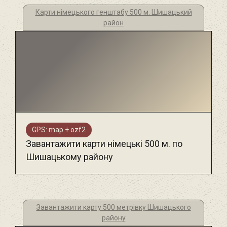
Карти німецького генштабу 500 м. Шишацький
район
GPS: map + ozf2
Завантажити карти німецькі 500 м. по
Шишацькому району
Завантажити карту 500 метрівку Шишацького
району