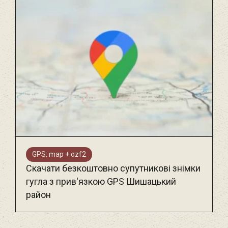
GPS: map + ozf2
Скачати безкоштовно супутникові знімки
гугла з прив'язкою GPS Шишацький
район