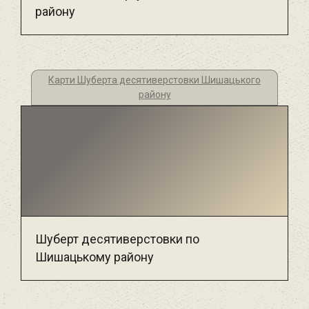
району
Карти Шуберта десятиверстовки Шишацького
району
Шуберт десятиверстовки по
Шишацькому району