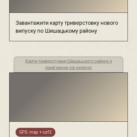
Завантажити карту триверстовку нового
випуску по Шишацькому району
Карти триверстовки Шишацького району з
прив'язкою ozi explorer
GPS: map + ozf2