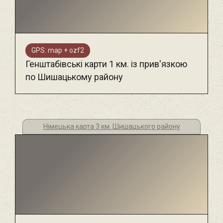
GPS: map + ozf2
Генштабівські карти 1 км. із прив'язкою
по Шишацькому району
Німецька карта 3 км. Шишацького району