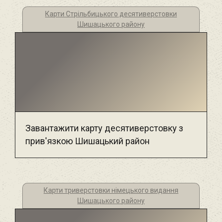
Карти Стрільбицького десятиверстовки
Шишацького району
Завантажити карту десятиверстовку з
прив'язкою Шишацький район
Карти триверстовки німецького видання
Шишацького району