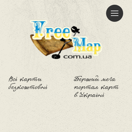
Freemap
Всі карти
Перший мега
безкоштовні
портал карт
в Україні