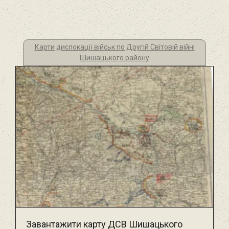
Карти дислокації військ по Другій Світовій війні
Шишацького району
Завантажити карту ДСВ Шишацького