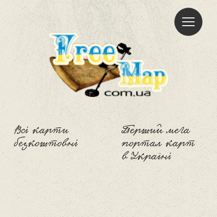
Freemap
Всі карти
Перший мега
безкоштовні
портал карт
в Україні