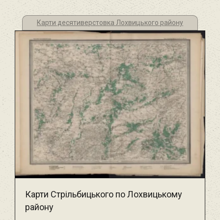
Карти десятиверстовка Лохвицького району
Карти Стрільбицького по Лохвицькому
району