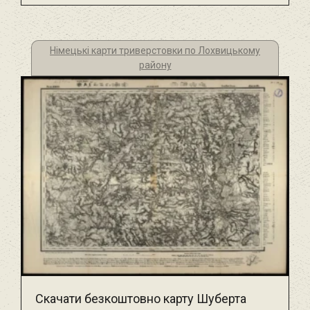
Німецькі карти триверстовки по Лохвицькому
району
Скачати безкоштовно карту Шуберта