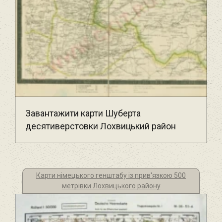
Завантажити карти Шуберта
десятиверстовки Лохвицький район
Карти німецького генштабу із прив'язкою 500
метрівки Лохвицького району