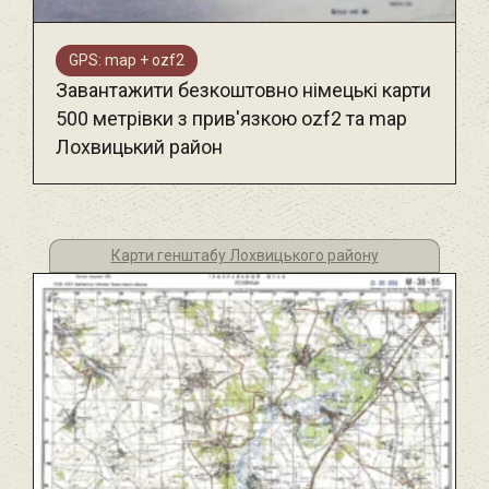
GPS: map + ozf2
Завантажити безкоштовно німецькі карти
500 метрівки з прив'язкою ozf2 та map
Лохвицький район
Карти генштабу Лохвицького району