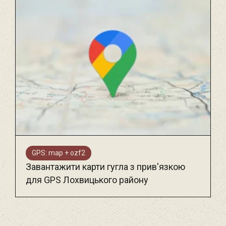
GPS: map + ozf2
Завантажити карти гугла з прив'язкою
для GPS Лохвицького району