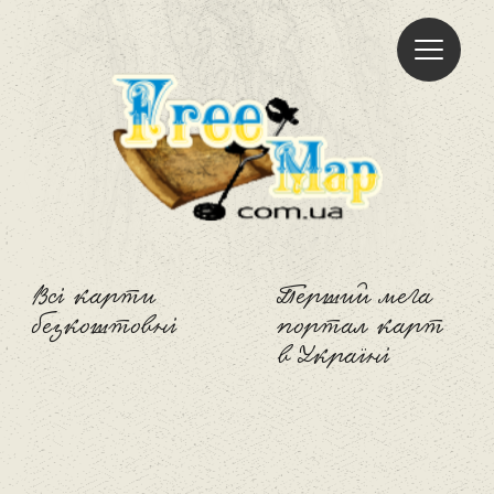
Freemap
Всі карти
Перший мега
безкоштовні
портал карт
в Україні