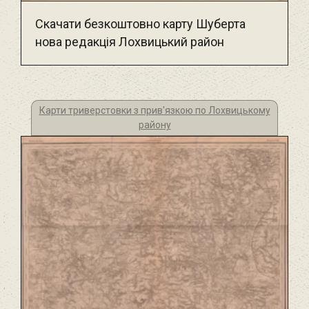
Скачати безкоштовно карту Шуберта
нова редакція Лохвицький район
Карти триверстовки з прив'язкою по Лохвицькому
району