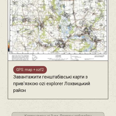
GPS: map + ozf2
Завантажити генштабівські карти з
прив'язкою ozi explorer Лохвицький
район
Карти німецькі 3 км. Лохвицький район