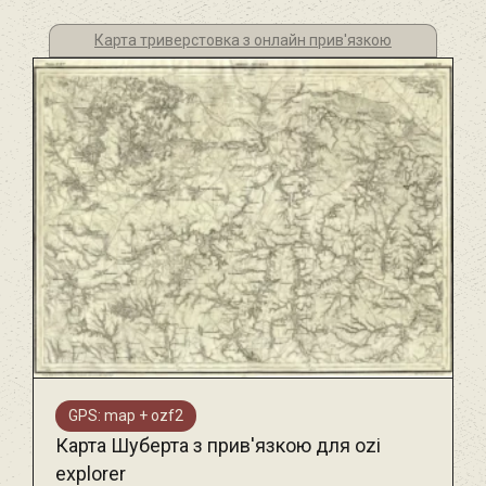
Карта триверстовка з онлайн прив'язкою
GPS: map + ozf2
Карта Шуберта з прив'язкою для ozi
explorer