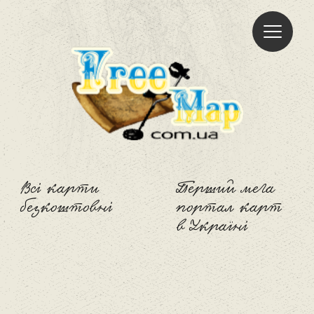
Freemap
Всі карти
Перший мега
безкоштовні
портал карт
в Україні