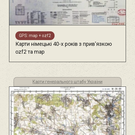
GPS: map + ozf2
Карти німецькі 40-х років з прив'язкою
ozf2 та map
Карти генерального штабу України