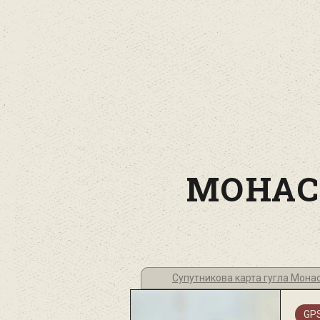
МОНАС
Супутникова карта гугла Мона
GPS