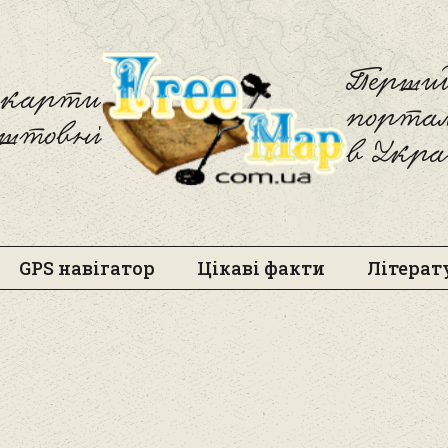
Freemap
Перший
і карти
порта
оштовні
в Укра
GPS навігатор
Цікаві факти
Літерат