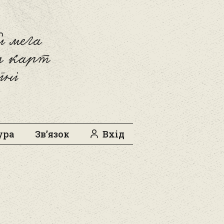
 мега
л карт
їні
ура
Зв’язок
Вхід