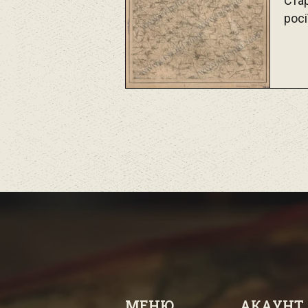
Стар
росі
МЕНЮ
АКАУНТ