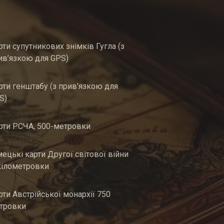
рти супутникових знімків Гугла (з
ив’язкою для GPS)
рти генштабу (з прив’язкою для
S)
рти РСЧА, 500-метровки
мецькі карти Другої світової війни
кілометровки
рти Австрійської монархії 750
тровки