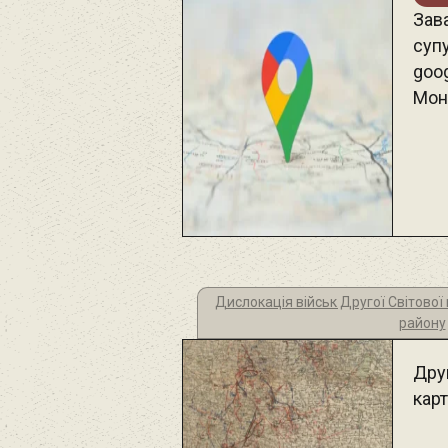
Зав
суп
goog
Мон
Дислокація військ Другої Світово
району
Друг
карт