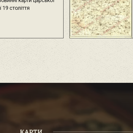
овинні карти царської
ї 19 століття
КАРТИ