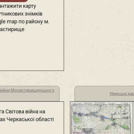
антажити карту
утникових знімків
le map по району м.
астирище
ї війни Монастирищенського
Німецькі ка
а Світова війна на
ах Черкаської області