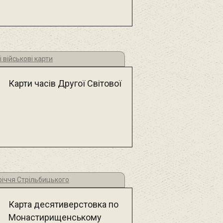
 військові карти
Карти часів Другої Світової
річчя Стрільбицького
Карта десятиверстовка по
Монастирищенському