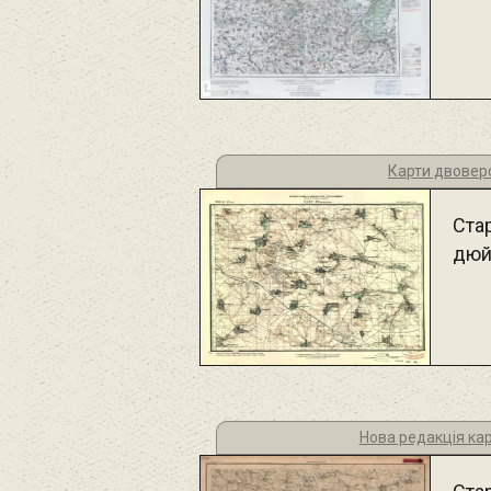
Карти двовер
Стар
дюй
Нова редакція ка