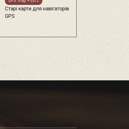
GPS: map + ozf2
Старі карти для навігаторів
GPS