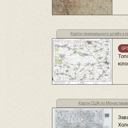
Карти генерального штабу з п
GPS
Топ
кіло
Карти США по Монастири
Зав
Хол