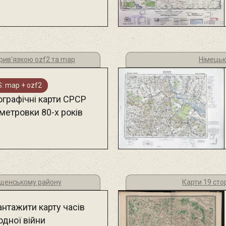
рив'язкою ozf2 та map
Німецькі
: map + ozf2
ографічні карти СРСР
метровки 80-х років
щенському району
Карти 19 сто
антажити карту часів
одної війни