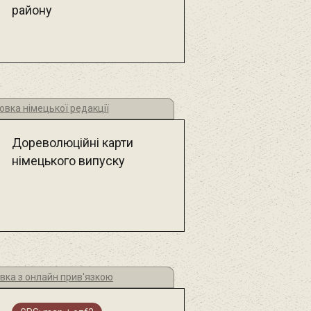
району
овка німецької редакції
Дореволюційні карти
німецького випуску
вка з онлайн прив'язкою