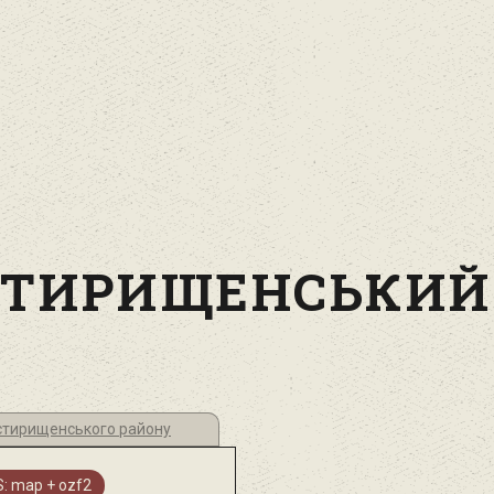
ТИРИЩЕНСЬКИЙ
стирищенського району
: map + ozf2