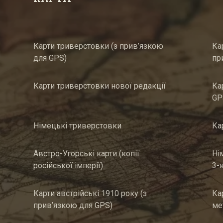
Карти триверстовки (з прив’язкою
Ка
для GPS)
пр
Карти триверстовки нової редакції
Ка
GP
Німецькі триверстовки
Ка
Австро-Угорські карти (копії
Ні
російської імперії)
3-
Карти австрійські 1910 року (з
Ка
прив’язкою для GPS)
ме