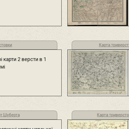
стовки
Карта триверст
і карти 2 версти в 1
мі
рт Шуберта
Карта триверсто