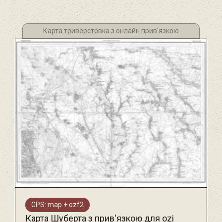
Карта триверстовка з онлайн прив'язкою
GPS: map + ozf2
Карта Шуберта з прив'язкою для ozi