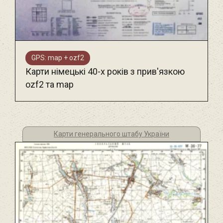
GPS: map + ozf2
Карти німецькі 40-х років з прив'язкою
ozf2 та map
Карти генерального штабу України