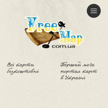
Freemap
Всі карти
Перший мега
безкоштовні
портал карт
в Україні