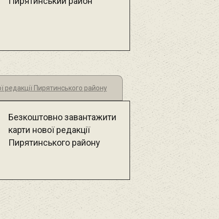
Пирятинський район
ї редакції Пирятинського району
Безкоштовно завантажити
карти нової редакції
Пирятинського району