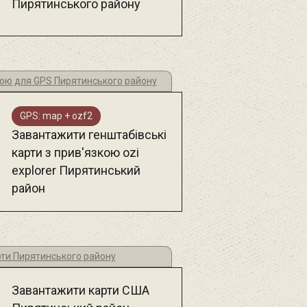
Пирятинського району
кою для GPS Пирятинського району
GPS: map + ozf2
Завантажити генштабівські
карти з прив'язкою ozi
explorer Пирятинський
район
рти Пирятинського району
Завантажити карти США