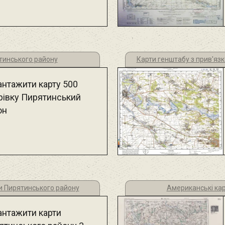
тинського району
Карти генштабу з прив'яз
антажити карту 500
рівку Пирятинський
он
ки Пирятинського району
Американські ка
антажити карти