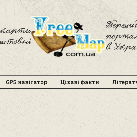
Freemap
Перший
і карти
порта
оштовні
в Укра
GPS навігатор
Цікаві факти
Літерат