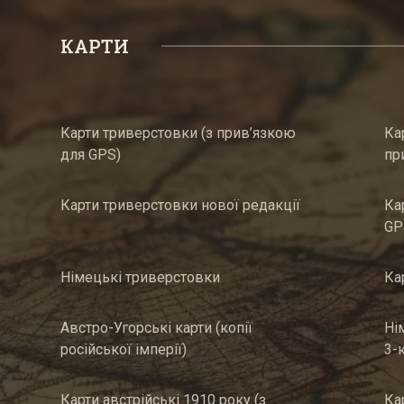
КАРТИ
Карти триверстовки (з прив’язкою
Ка
для GPS)
пр
Карти триверстовки нової редакції
Ка
GP
Німецькі триверстовки
Ка
Австро-Угорські карти (копії
Ні
російської імперії)
3-
Карти австрійські 1910 року (з
Ка