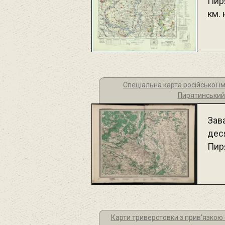
Пир
км. 
Спеціальна карта російської і
Пирятинський
Зав
дес
Пир
Карти триверстовки з прив'язкою 