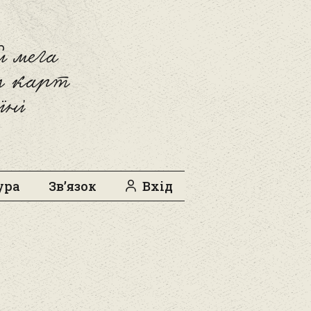
 мега
л карт
їні
ура
Зв’язок
Вхід