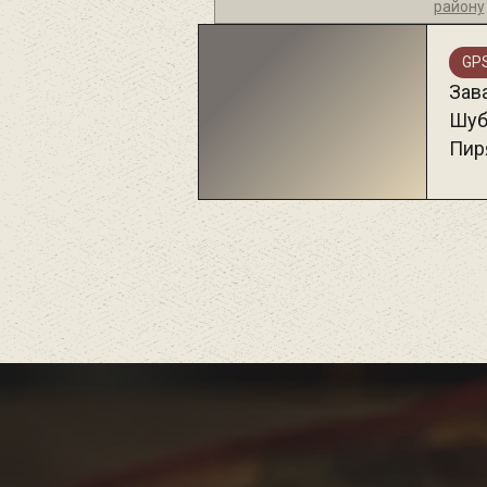
району
GPS
Зав
Шуб
Пир