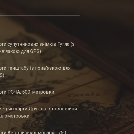
рти супутникових знімків Гугла (з
ив’язкою для GPS)
рти генштабу (з прив’язкою для
S)
рти РСЧА, 500-метровки
мецькі карти Другої світової війни
кілометровки
рти Австрійської монархії 750