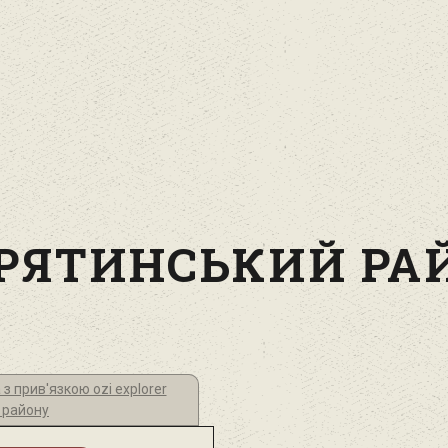
РЯТИНСЬКИЙ РА
 з прив'язкою ozi explorer
 району