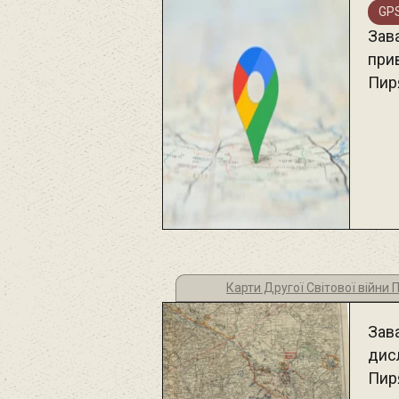
GPS
Зава
прив
Пир
Карти Другої Світової війни
Зав
дис
Пир