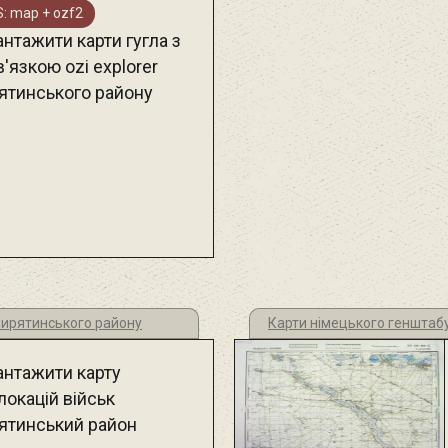
: map + ozf2
нтажити карти гугла з
'язкою ozi explorer
ятинського району
 Пирятинського району
Карти німецького генштаб
антажити карту
локацій військ
ятинський район