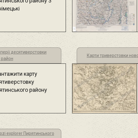
ятинського району 3
німецькі
мперії десятиверстовки
Карти триверстовки ново
 район
антажити карту
ятиверстовку
ятинського району
ozi explorer Пирятинського