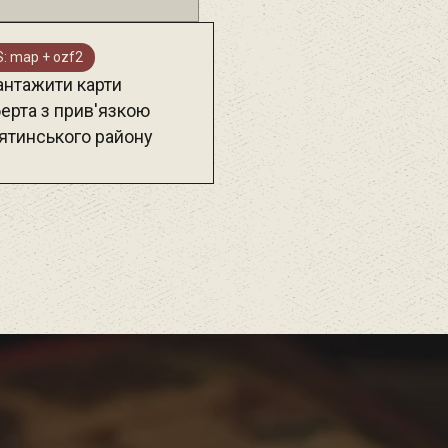
: map + ozf2
антажити карти
ерта з прив'язкою
ятинського району