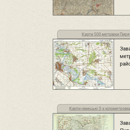
Карти 500 метрівки Пиря
Зав
мет
рай
Карти німецькі 3-х кілометров
Зав