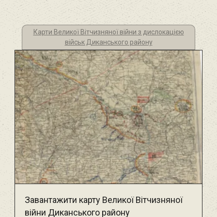
Карти Великої Вітчизняної війни з дислокацією
військ Диканського району
Завантажити карту Великої Вітчизняної
війни Диканського району