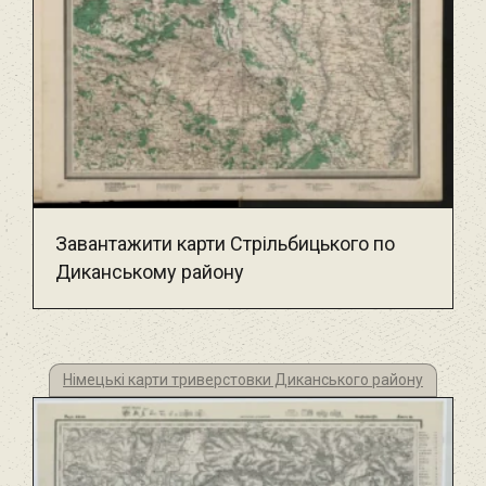
Завантажити карти Стрільбицького по
Диканському району
Німецькі карти триверстовки Диканського району