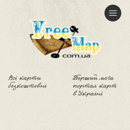
Freemap
Всі карти
Перший мега
безкоштовні
портал карт
в Україні