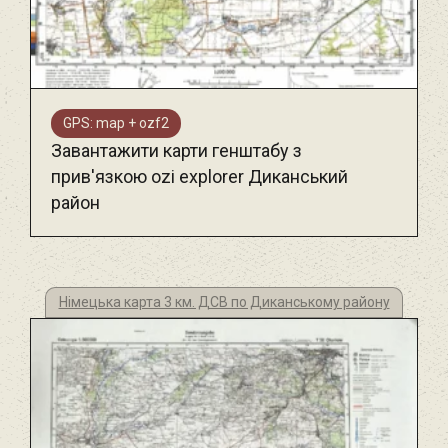
GPS: map + ozf2
Завантажити карти генштабу з
прив'язкою ozi explorer Диканський
район
Німецька карта 3 км. ДСВ по Диканському району