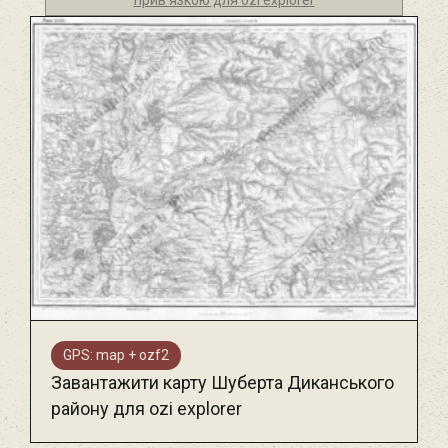
прив'язкою для ozi explorer
GPS: map + ozf2
Завантажити карту Шуберта Диканського
району для ozi explorer