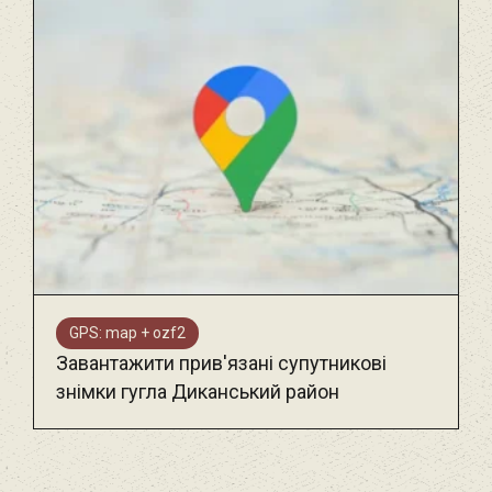
GPS: map + ozf2
Завантажити прив'язані супутникові
знімки гугла Диканський район