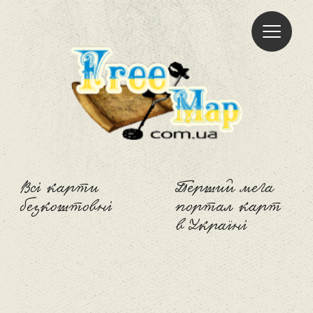
Freemap
Всі карти
Перший мега
безкоштовні
портал карт
в Україні