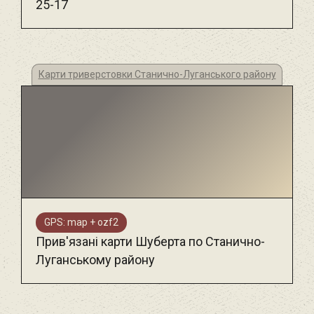
25-17
Карти триверстовки Станично-Луганського району
GPS: map + ozf2
Прив'язані карти Шуберта по Станично-
Луганському району