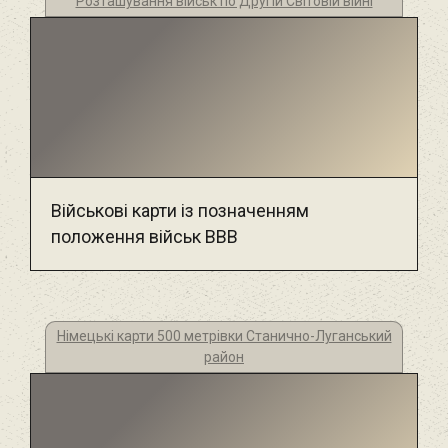
Розташування військ по Другій Світовій війні
Військові карти із позначенням
положення військ ВВВ
Німецькі карти 500 метрівки Станично-Луганський
район