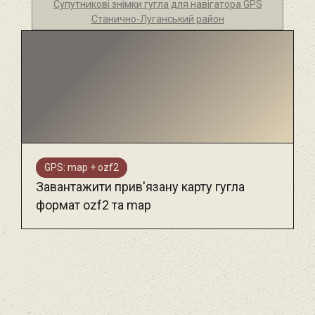
Супутникові знімки гугла для навігатора GPS
Станично-Луганський район
GPS: map + ozf2
Завантажити прив'язану карту гугла
формат ozf2 та map