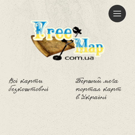
Freemap
Всі карти
Перший мега
безкоштовні
портал карт
в Україні