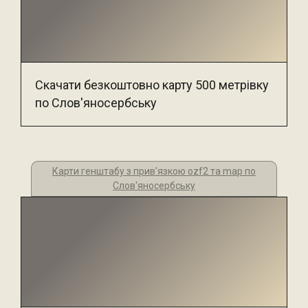
Скачати безкоштовно карту 500 метрівку
по Слов'яносербську
Карти генштабу з прив'язкою ozf2 та map по
Слов'яносербську