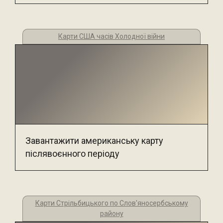
Карти США часів Холодної війни
Завантажити американську карту
післявоєнного періоду
Карти Стрільбицького по Слов'яносербському
району