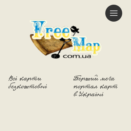
Freemap
Всі карти
Перший мега
безкоштовні
портал карт
в Україні