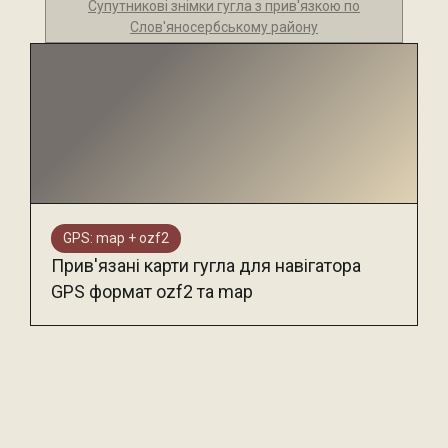
Супутникові знімки гугла з прив'язкою по
Слов'яносербському району
GPS: map + ozf2
Прив'язані карти гугла для навігатора
GPS формат ozf2 та map