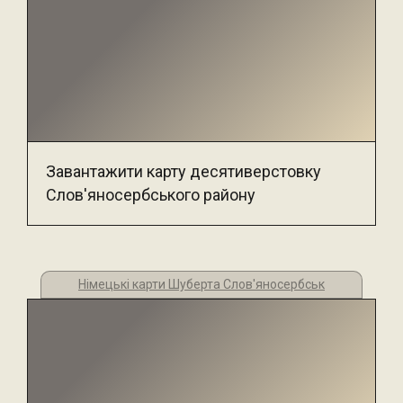
Завантажити карту десятиверстовку
Слов'яносербського району
Німецькі карти Шуберта Слов'яносербськ