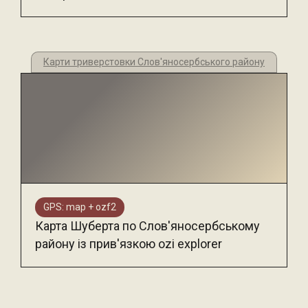
Карти триверстовки Слов'яносербського району
GPS: map + ozf2
Карта Шуберта по Слов'яносербському
району із прив'язкою ozi explorer