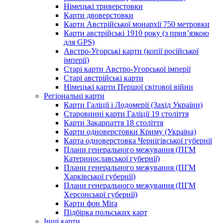
Німецькі триверстовки
Карти двоверстовки
Карти Австрійської монархії 750 метровки
Карти австрійські 1910 року (з прив’язкою
для GPS)
Австро-Угорські карти (копії російської
імперії)
Старі карти Австро-Угорської імперії
Старі австрійські карти
Німецькі карти Першої світової війни
Регіональні карти
Карти Галіції і Лодомерії (Захід України)
Старовинні карти Галіції 19 століття
Карти Закарпаття 18 століття
Карти одноверстовки Криму (Україна)
Карта одноверстовка Чернігівської губернії
Плани генерального межування (ПГМ
Катеринославської губернії)
Плани генерального межування (ПГМ
Харківської губернії)
Плани генерального межування (ПГМ
Херсонської губернії)
Карти фон Міґа
Підбірка польських карт
Інші карти