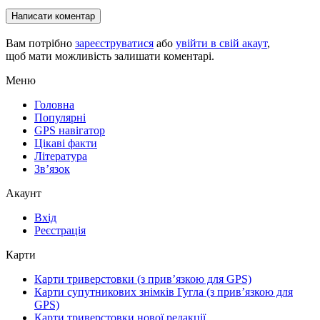
Написати коментар
Вам потрібно
зареєструватися
або
увійти в свій акаут
,
щоб мати можливість залишати коментарі.
Меню
Головна
Популярні
GPS навігатор
Цікаві факти
Література
Зв’язок
Акаунт
Вхід
Реєстрація
Карти
Карти триверстовки (з прив’язкою для GPS)
Карти супутникових знімків Гугла (з прив’язкою для
GPS)
Карти триверстовки нової редакції