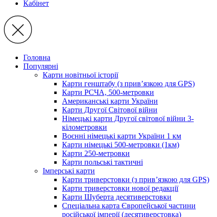
Кабінет
Головна
Популярні
Карти новітньої історії
Карти генштабу (з прив’язкою для GPS)
Карти РСЧА, 500-метровки
Американські карти України
Карти Другої Світової війни
Німецькі карти Другої світової війни 3-
кілометровки
Воєнні німецькі карти України 1 км
Карти німецькі 500-метровки (1км)
Карти 250-метровки
Карти польські тактичні
Імперські карти
Карти триверстовки (з прив’язкою для GPS)
Карти триверстовки нової редакції
Карти Шуберта десятиверстовки
Спеціальна карта Європейської частини
російської імперії (десятиверстовка)