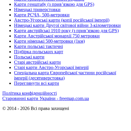
Карти генштабу (з прив’язкою для GPS)
Німецькі триверстовки
Карти РСЧА, 500-метровки
Австро-Угорські карти (копії російської імперії)
Німецькі карти Другої світової війни 3-кілометровки
Карти австрійські 1910 року (з прив’язкою для GPS)
Карти Австрійської монархії 750 метровки
Карти німецькі 500-метровки (1км)
Карти польські тактичні
Підбірка польських карт
Польські карти
Старі австрійські карти
Старі карти Австро-Угорської імперії
Спеціальна карта Європейської частини російської
імперії (десятиверстовка)
Переглянути всі карти
Політика конфіденційності
Старовинні карти України - freemap.com.ua
© 2014 - 2026 Всі права захищені