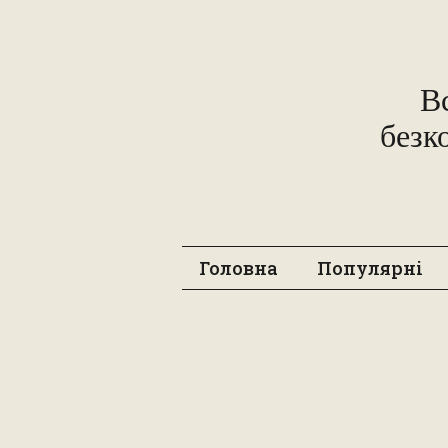
В
безк
Головна
Популярні