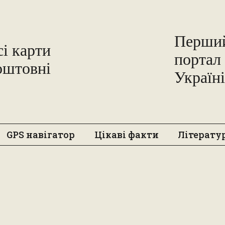
Freemap
Перший
сі карти
портал 
оштовні
Україні
GPS навігатор
Цікаві факти
Літерату