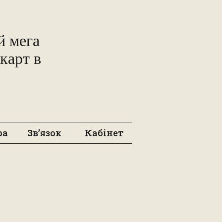
 мега
карт в
ра
Зв’язок
Кабінет