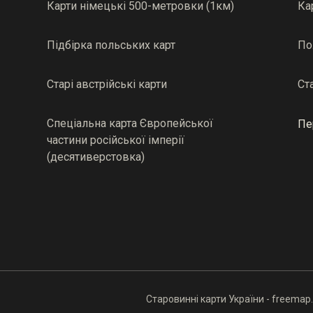
Карти німецькі 500-метровки (1км)
Ка
Підбірка польських карт
По
Старі австрійські карти
Ст
Спеціальна карта Європейської
Пе
частини російської імперії
(десятиверстовка)
Старовинні карти України - freemap