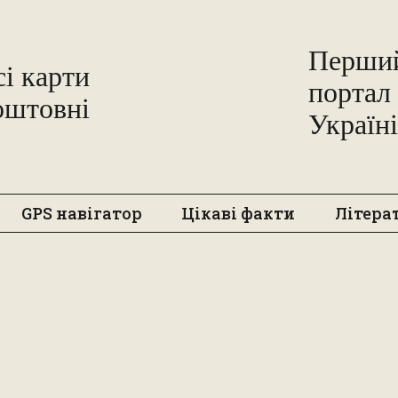
Перший
сі карти
портал 
Freemap
оштовні
Україні
GPS навігатор
Цікаві факти
Літера