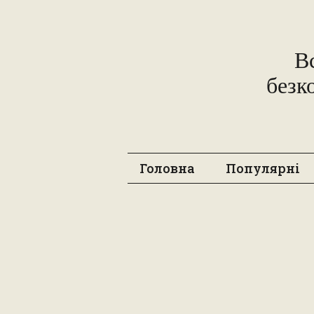
В
безк
Головна
Популярні