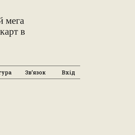
 мега
карт в
тура
Зв’язок
Вхід