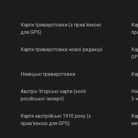
Карти триверстовки (з прив’язкою
Ка
для GPS)
пр
Карти триверстовки нової редакції
Ка
GP
Німецькі триверстовки
Ка
Австро-Угорські карти (копії
Ні
російської імперії)
3-
Карти австрійські 1910 року (з
Ка
прив’язкою для GPS)
ме