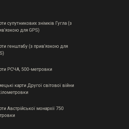
рти супутникових знімків Гугла (з
ив’язкою для GPS)
рти генштабу (з прив’язкою для
S)
рти РСЧА, 500-метровки
мецькі карти Другої світової війни
кілометровки
рти Австрійської монархії 750
тровки