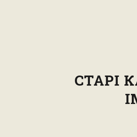
СТАРІ 
І