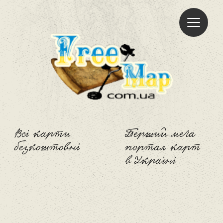
Freemap
Всі карти
Перший мега
безкоштовні
портал карт
в Україні