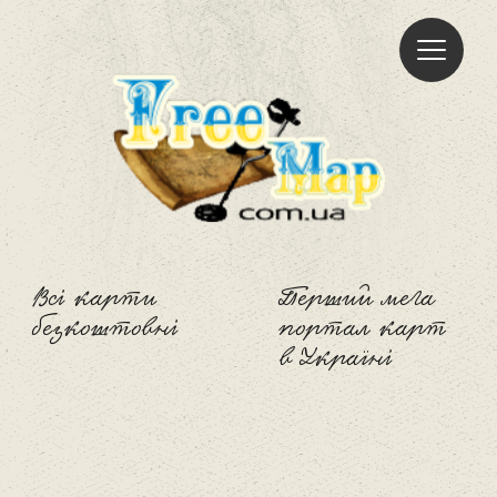
Freemap
Всі карти
Перший мега
безкоштовні
портал карт
в Україні