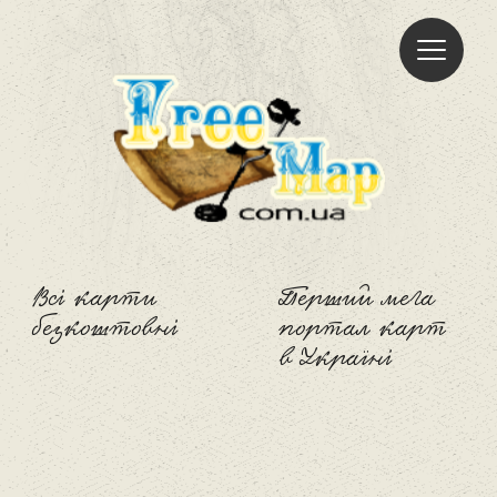
Freemap
Всі карти
Перший мега
безкоштовні
портал карт
в Україні