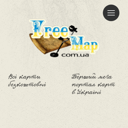
Freemap
Всі карти
Перший мега
безкоштовні
портал карт
в Україні