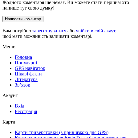
Жодного коментаря ще немає. Ви можете стати першим хто
напише тут свою думку!
Написати коментар
Вам потрібно
зареєструватися
або
увійти в свій акаут
,
щоб мати можливість залишати коментарі.
Меню
Головна
Популярні
GPS навігатор
Цікаві факти
Література
Зв’язок
Акаунт
Вхід
Реєстрація
Карти
Карти триверстовки (з прив’язкою для GPS)
Карти супутникових знімків Гугла (з прив’язкою для