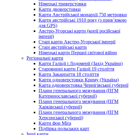
Німецькі триверстовки
Карти двоверстовки
Карти Австрійської монархії 750 метровки
Карти австрійські 1910 року (з прив’язкою
для GPS)
Австро-Угорські карти (копії російської
імперії)
Старі карти Австро-Угорської імперії
Старі австрійські карти
Німецькі карти Першої світової війни
Регіональні карти
Карти Галіції і Лодомерії (Захід України)
Старовинні карти Галіції 19 століття
Карти Закарпаття 18 століття
Карти одноверстовки Криму (Україна)
Карта одноверстовка Чернігівської губернії
Плани генерального межування (ПГМ
Катеринославської губернії)
Плани генерального межування (ПГМ
Харківської губернії)
Плани генерального межування (ПГМ
Херсонської губернії)
Карти фон Міґа
Підбірка польських карт
Інші карти