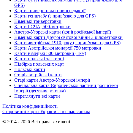
GPS)
Карти триверстовки нової редакції
Карти генштабу (з прив’язкою для GPS)
Німецькі триверстовки
Карти РСЧА, 500-метровки
Австро-Угорські карти (копії російської імперії)
Німецькі карти Другої світової війни 3-кілометровки
Карти австрійські 1910 року (з прив’язкою для GPS)
Карти Австрійської монархії 750 метровки
Карти німецькі 500-метровки (1км)
Карти польські тактичні
Підбірка польських карт
Польські карти
Старі австрійські карти
Старі карти Австро-Угорської імперії
Спеціальна карта Європейської частини російської
імперії (десятиверстовка)
Переглянути всі карти
Політика конфіденційності
Старовинні карти України - freemap.com.ua
© 2014 - 2026 Всі права захищені