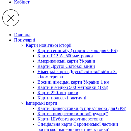
Кабінет
Головна
Популярні
Карти новітньої історії
Карти генштабу (з прив’язкою для GPS)
Карти РСЧА, 500-метровки
Американські карти України
Карти Другої Світової війни
Німецькі карти Другої світової війни 3-
кілометровки
Воєнні німецькі карти України 1 км
Карти німецькі 500-метровки (1км)
Карти 250-метровки
Карти польські тактичні
Імперські карти
Карти триверстовки (з прив’язкою для GPS)
Карти триверстовки нової редакції
Карти Шуберта десятиверстовки
Спеціальна карта Європейської частини
російської імперії (десятиверстовка)