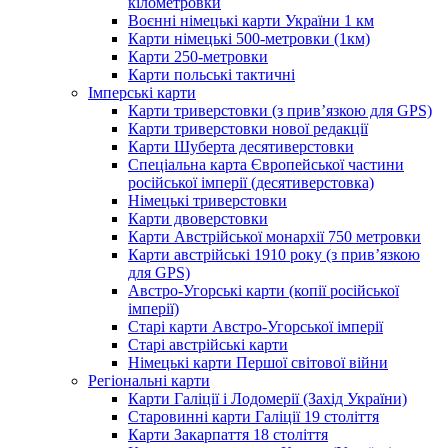
кілометровки
Воєнні німецькі карти України 1 км
Карти німецькі 500-метровки (1км)
Карти 250-метровки
Карти польські тактичні
Імперські карти
Карти триверстовки (з прив’язкою для GPS)
Карти триверстовки нової редакції
Карти Шуберта десятиверстовки
Спеціальна карта Європейської частини
російської імперії (десятиверстовка)
Німецькі триверстовки
Карти двоверстовки
Карти Австрійської монархії 750 метровки
Карти австрійські 1910 року (з прив’язкою
для GPS)
Австро-Угорські карти (копії російської
імперії)
Старі карти Австро-Угорської імперії
Старі австрійські карти
Німецькі карти Першої світової війни
Регіональні карти
Карти Галіції і Лодомерії (Захід України)
Старовинні карти Галіції 19 століття
Карти Закарпаття 18 століття