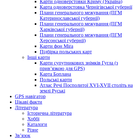
Карти одноверстовки Криму (Україна)
Карта одноверстовка Чернігівської губернії
Плани генерального межування (ПГМ
Катеринославської губернії)
Плани генерального межування (ПГМ
Харківської губернії)
Плани генерального межування (ПГМ
Херсонської губернії)
Карти фон Міґа
Підбірка польських карт
Інші карти
Карти супутникових знімків Гугла (з
прив’язкою для GPS)
Карта Боплана
Польські карти
Атлас Речі Посполитої XVI-XVII століть на
землі Руські
GPS навігатор
Цікаві факти
Література
Історична література
Хоббі
Каталоги
Різне
Зв’язок