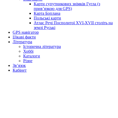
Карти супутникових знімків Гугла (з
прив’язкою для GPS)
Карта Боплана
Польські карти
Атлас Речі Посполитої XVI-XVII століть на
землі Руські
GPS навігатор
Цікаві факти
Література
Історична література
Хоббі
Каталоги
Різне
Зв’язок
Кабінет