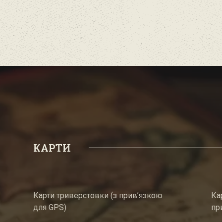
КАРТИ
Карти триверстовки (з прив’язкою
Ка
для GPS)
пр