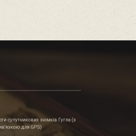
рти супутникових знімків Гугла (з
ив’язкою для GPS)