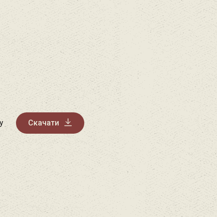
у
Скачати