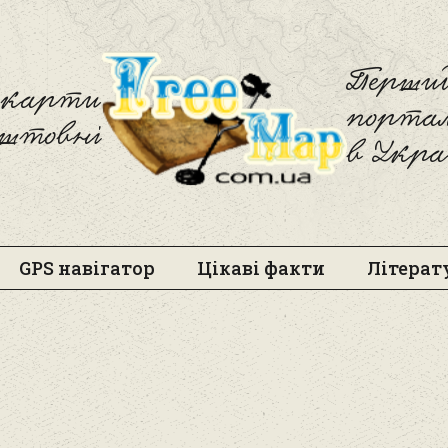
Freemap
Перший
і карти
порта
оштовні
в Укра
GPS навігатор
Цікаві факти
Літерат