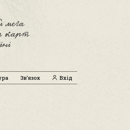
 мега
л карт
їні
ура
Зв’язок
Вхід