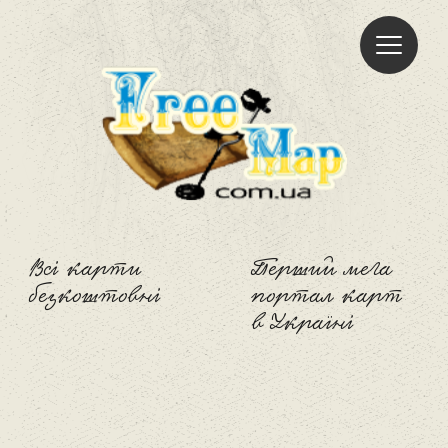
Freemap
Всі карти
Перший мега
безкоштовні
портал карт
в Україні