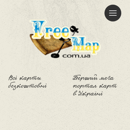
Freemap
Всі карти
Перший мега
безкоштовні
портал карт
в Україні