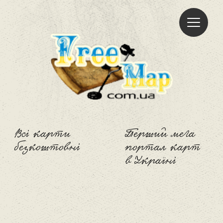
Freemap
Всі карти
Перший мега
безкоштовні
портал карт
в Україні