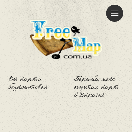
Freemap
Всі карти
Перший мега
безкоштовні
портал карт
в Україні