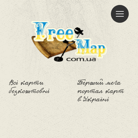
Freemap
Всі карти
Перший мега
безкоштовні
портал карт
в Україні