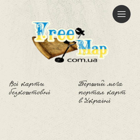
Freemap
Всі карти
Перший мега
безкоштовні
портал карт
в Україні