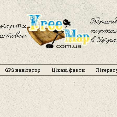
Freemap
Перший
і карти
порта
оштовні
в Укра
GPS навігатор
Цікаві факти
Літерат