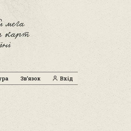
 мега
л карт
їні
ура
Зв’язок
Вхід