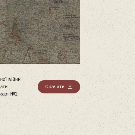
ної війни
чати
Скачати
 карт №2