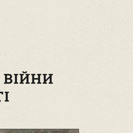
Ї ВІЙНИ
ТІ