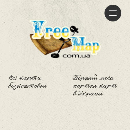
Freemap
Всі карти
Перший мега
безкоштовні
портал карт
в Україні