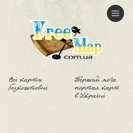
Freemap
Всі карти
Перший мега
безкоштовні
портал карт
в Україні