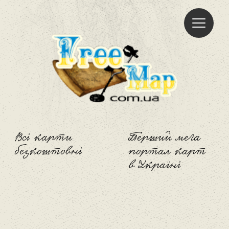
Freemap
Всі карти
Перший мега
безкоштовні
портал карт
в Україні