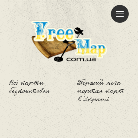
Freemap
Всі карти
Перший мега
безкоштовні
портал карт
в Україні