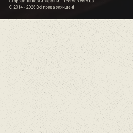
Старовинні карти України - freemap.com.ua
© 2014 - 2026 Всі права захищені