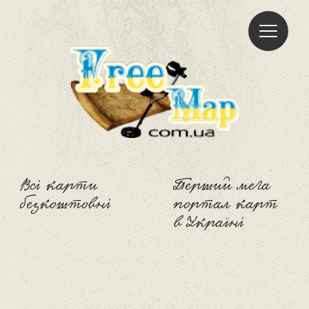
Freemap
Всі карти
Перший мега
безкоштовні
портал карт
в Україні