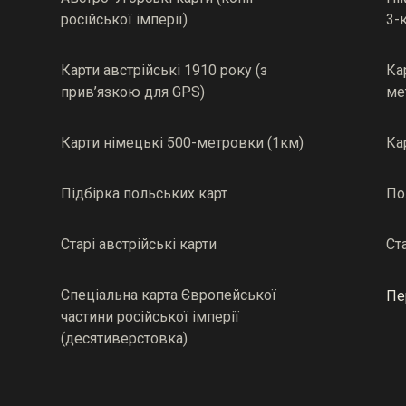
російської імперії)
3-
Карти австрійські 1910 року (з
Ка
прив’язкою для GPS)
ме
Карти німецькі 500-метровки (1км)
Ка
Підбірка польських карт
По
Старі австрійські карти
Ст
Спеціальна карта Європейської
Пе
частини російської імперії
(десятиверстовка)