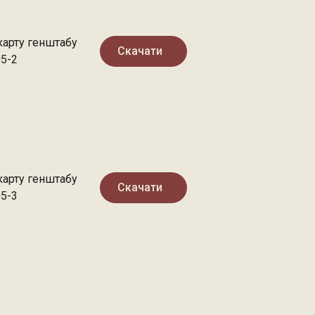
карту генштабу
Скачати
05-2
карту генштабу
Скачати
05-3