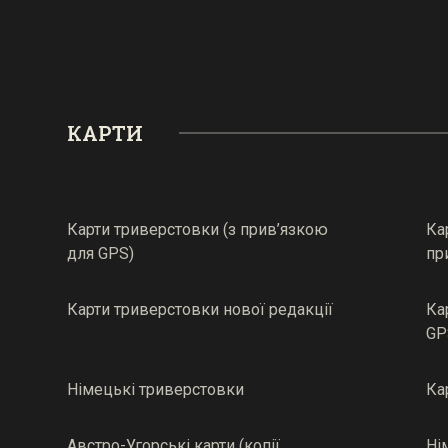
КАРТИ
Карти триверстовки (з прив’язкою
Ка
для GPS)
пр
Карти триверстовки нової редакції
Ка
GP
Німецькі триверстовки
Ка
Австро-Угорські карти (копії
Ні