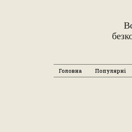
В
безк
Головна
Популярні