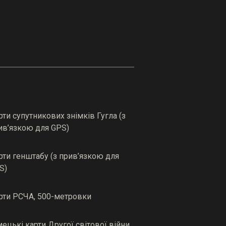
рти супутникових знімків Гугла (з
ив’язкою для GPS)
рти генштабу (з прив’язкою для
S)
рти РСЧА, 500-метровки
мецькі карти Другої світової війни