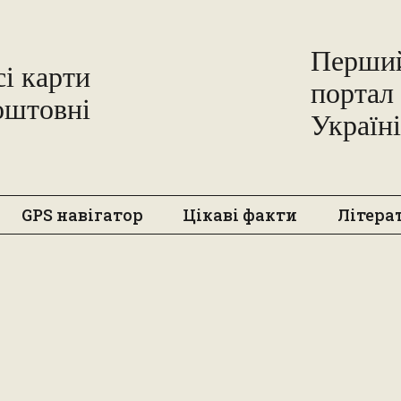
Перший
сі карти
портал 
Freemap
оштовні
Україні
GPS навігатор
Цікаві факти
Літера