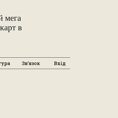
 мега
карт в
тура
Зв’язок
Вхід