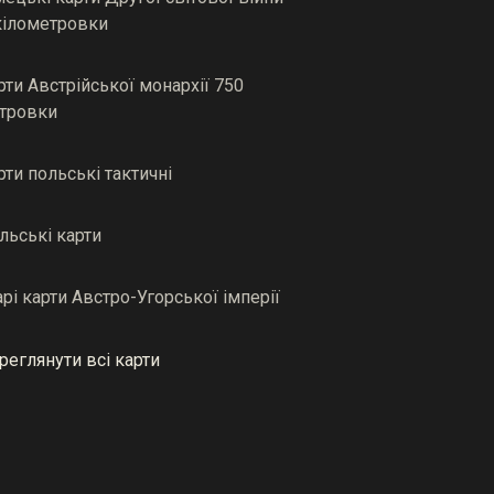
кілометровки
рти Австрійської монархії 750
тровки
рти польські тактичні
льські карти
арі карти Австро-Угорської імперії
реглянути всі карти