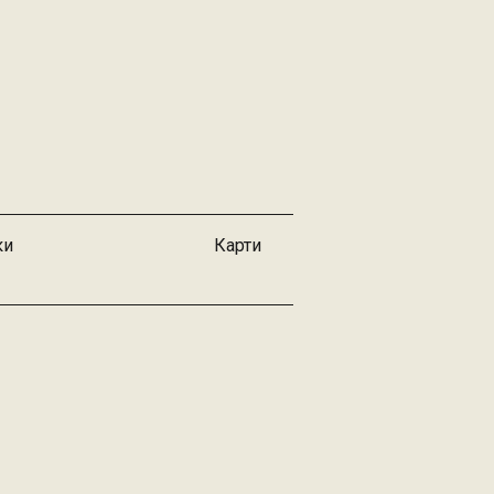
ки
Карти