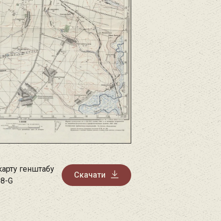
карту генштабу
Скачати
08-G