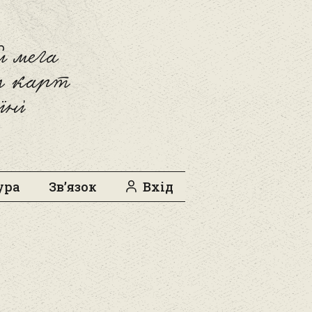
 мега
л карт
їні
ура
Зв’язок
Вхід