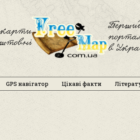
Freemap
Перший
і карти
порта
оштовні
в Укра
GPS навігатор
Цікаві факти
Літерат