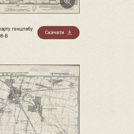
карту генштабу
Скачати
08-B