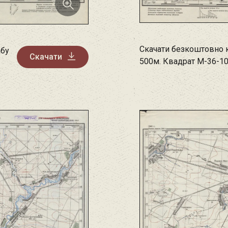
Скачати безкоштовно 
абу
Скачати
500м. Квадрат M-36-1