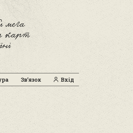
 мега
л карт
їні
ура
Зв’язок
Вхід