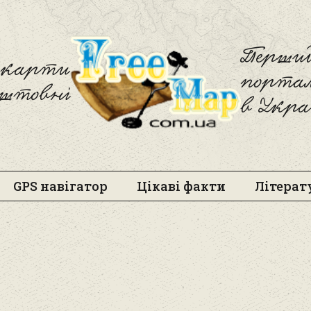
Freemap
Перший
і карти
порта
оштовні
в Укра
GPS навігатор
Цікаві факти
Літерат