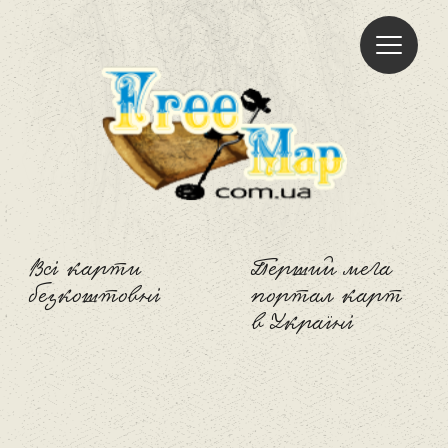
Freemap
Всі карти
Перший мега
безкоштовні
портал карт
в Україні