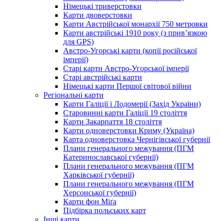
Німецькі триверстовки
Карти двоверстовки
Карти Австрійської монархії 750 метровки
Карти австрійські 1910 року (з прив’язкою
для GPS)
Австро-Угорські карти (копії російської
імперії)
Старі карти Австро-Угорської імперії
Старі австрійські карти
Німецькі карти Першої світової війни
Регіональні карти
Карти Галіції і Лодомерії (Захід України)
Старовинні карти Галіції 19 століття
Карти Закарпаття 18 століття
Карти одноверстовки Криму (Україна)
Карта одноверстовка Чернігівської губернії
Плани генерального межування (ПГМ
Катеринославської губернії)
Плани генерального межування (ПГМ
Харківської губернії)
Плани генерального межування (ПГМ
Херсонської губернії)
Карти фон Міґа
Підбірка польських карт
Інші карти