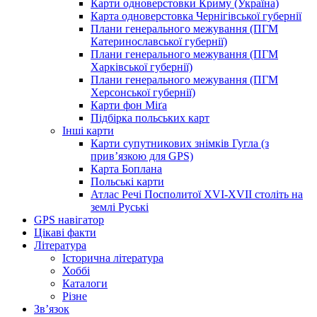
Карти одноверстовки Криму (Україна)
Карта одноверстовка Чернігівської губернії
Плани генерального межування (ПГМ
Катеринославської губернії)
Плани генерального межування (ПГМ
Харківської губернії)
Плани генерального межування (ПГМ
Херсонської губернії)
Карти фон Міґа
Підбірка польських карт
Інші карти
Карти супутникових знімків Гугла (з
прив’язкою для GPS)
Карта Боплана
Польські карти
Атлас Речі Посполитої XVI-XVII століть на
землі Руські
GPS навігатор
Цікаві факти
Література
Історична література
Хоббі
Каталоги
Різне
Зв’язок