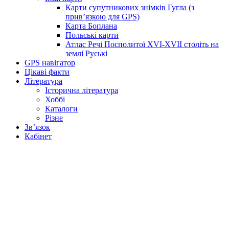
Карти супутникових знімків Гугла (з
прив’язкою для GPS)
Карта Боплана
Польські карти
Атлас Речі Посполитої XVI-XVII століть на
землі Руські
GPS навігатор
Цікаві факти
Література
Історична література
Хоббі
Каталоги
Різне
Зв’язок
Кабінет