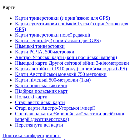
Карти
Карти триверстовки (з прив’язкою для GPS)
Карти супутникових знімків Гугла (з прив’язкою для
GPS)
Карти триверстовки нової редакції
Карти генштабу (з прив’язкою для GPS)
Німецькі триверстовки
Карти РСЧА, 500-метровки
Австро-Угорські карти (копії російської імперії)
Німецькі карти Другої світової війни 3-кілометровки
Карти австрійські 1910 року (з прив’язкою для GPS)
Карти Австрійської монархії 750 метровки
Карти німецькі 500-метровки (1км)
Карти польські тактичні
Підбірка польських карт
Польські карти
Старі австрійські карти
Старі карти Австро-Угорської імперії
Спеціальна карта Європейської частини російської
імперії (десятиверстовка)
Переглянути всі карти
Політика конфіденційності