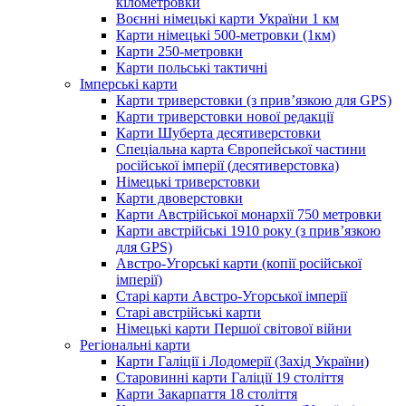
кілометровки
Воєнні німецькі карти України 1 км
Карти німецькі 500-метровки (1км)
Карти 250-метровки
Карти польські тактичні
Імперські карти
Карти триверстовки (з прив’язкою для GPS)
Карти триверстовки нової редакції
Карти Шуберта десятиверстовки
Спеціальна карта Європейської частини
російської імперії (десятиверстовка)
Німецькі триверстовки
Карти двоверстовки
Карти Австрійської монархії 750 метровки
Карти австрійські 1910 року (з прив’язкою
для GPS)
Австро-Угорські карти (копії російської
імперії)
Старі карти Австро-Угорської імперії
Старі австрійські карти
Німецькі карти Першої світової війни
Регіональні карти
Карти Галіції і Лодомерії (Захід України)
Старовинні карти Галіції 19 століття
Карти Закарпаття 18 століття