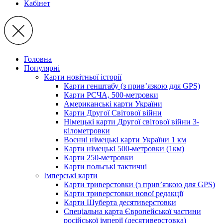
Кабінет
Головна
Популярні
Карти новітньої історії
Карти генштабу (з прив’язкою для GPS)
Карти РСЧА, 500-метровки
Американські карти України
Карти Другої Світової війни
Німецькі карти Другої світової війни 3-
кілометровки
Воєнні німецькі карти України 1 км
Карти німецькі 500-метровки (1км)
Карти 250-метровки
Карти польські тактичні
Імперські карти
Карти триверстовки (з прив’язкою для GPS)
Карти триверстовки нової редакції
Карти Шуберта десятиверстовки
Спеціальна карта Європейської частини
російської імперії (десятиверстовка)