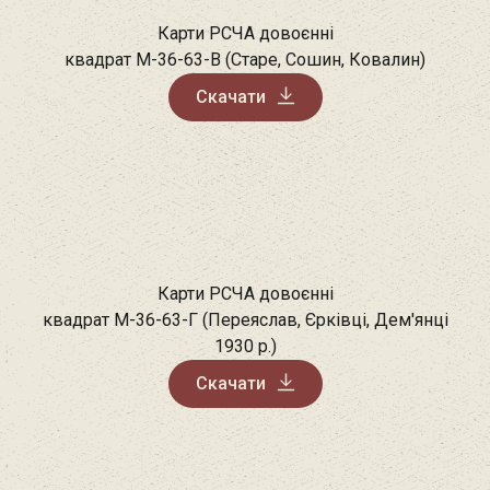
Карти РСЧА довоєнні
квадрат М-36-63-В (Старе, Сошин, Ковалин)
Скачати
Карти РСЧА довоєнні
квадрат М-36-63-Г (Переяслав, Єрківці, Дем'янці
1930 р.)
Скачати