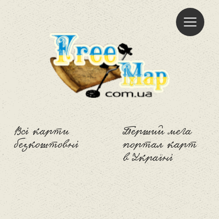
Freemap
Всі карти
Перший мега
безкоштовні
портал карт
в Україні