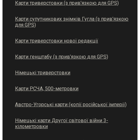
Карти триверстовки (з прив’язкою для GPS)
Карти супутникових знімків Гугла (з прив’язкою
для GPS)
Карти триверстовки нової редакції
Карти генштабу (з прив’язкою для GPS)
Німецькі триверстовки
Карти РСЧА, 500-метровки
Австро-Угорські карти (копії російської імперії)
Німецькі карти Другої світової війни 3-
кілометровки