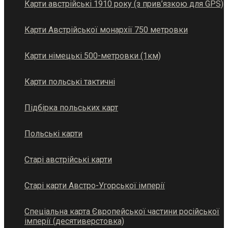
Карти австрійські 1910 року (з прив’язкою для GPS)
Карти Австрійської монархії 750 метровки
Карти німецькі 500-метровки (1км)
Карти польські тактичні
Підбірка польських карт
Польські карти
Старі австрійські карти
Старі карти Австро-Угорської імперії
Спеціальна карта Європейської частини російської
імперії (десятиверстовка)