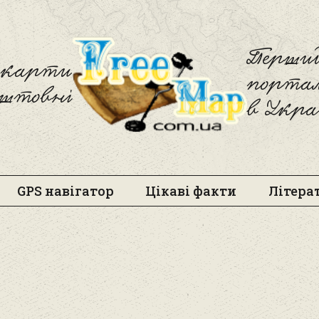
Freemap
Перший
і карти
порта
оштовні
в Укра
GPS навігатор
Цікаві факти
Літера