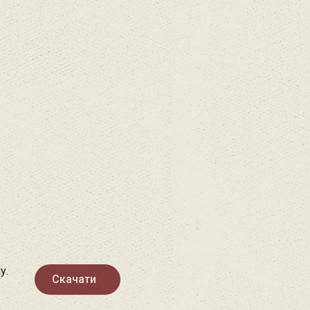
у.
Скачати