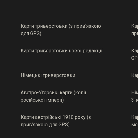
Карти триверстовки (з прив’язкою
Ка
для GPS)
пр
Карти триверстовки нової редакції
Ка
GP
Німецькі триверстовки
Ка
Австро-Угорські карти (копії
Ні
російської імперії)
3-
Карти австрійські 1910 року (з
Ка
прив’язкою для GPS)
ме