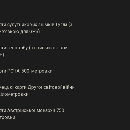
рти супутникових знімків Гугла (з
ив’язкою для GPS)
рти генштабу (з прив’язкою для
S)
рти РСЧА, 500-метровки
мецькі карти Другої світової війни
кілометровки
рти Австрійської монархії 750
тровки