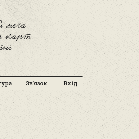
 мега
л карт
їні
тура
Зв’язок
Вхід