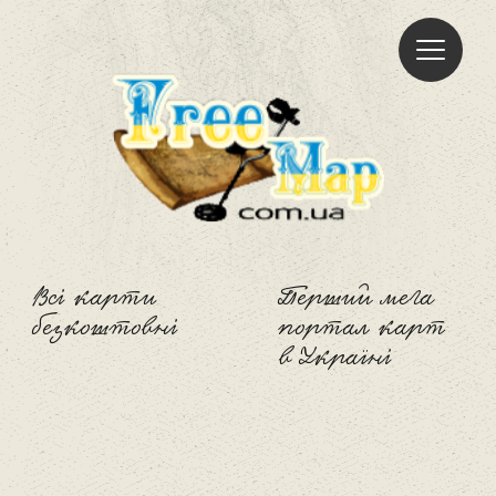
Freemap
Всі карти
Перший мега
безкоштовні
портал карт
в Україні