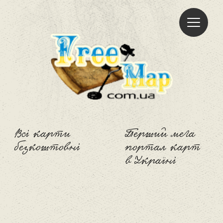
Freemap
Всі карти
Перший мега
безкоштовні
портал карт
в Україні